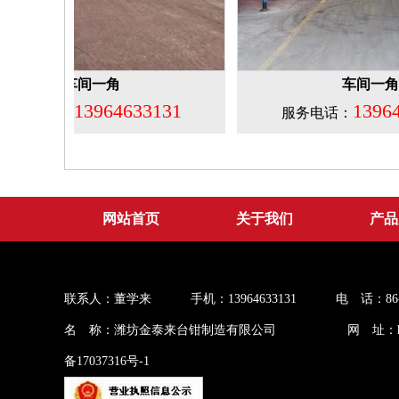
一角
车间一角
964633131
13964633131
服务电话：
网站首页
关于我们
产品
联系人：董学来 手机：13964633131 电 话：86-536
名 称：潍坊金泰来台钳制造有限公司 网 址：http://w
备17037316号-1