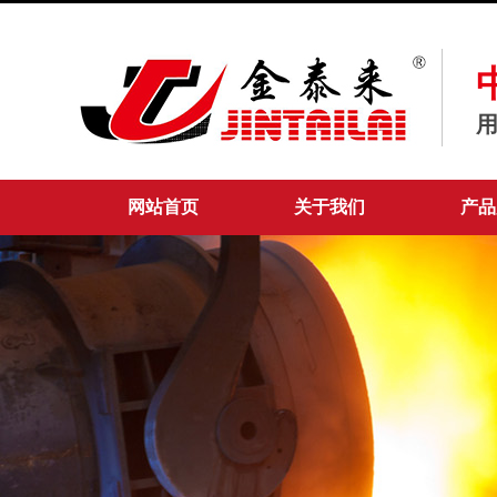
网站首页
关于我们
产品