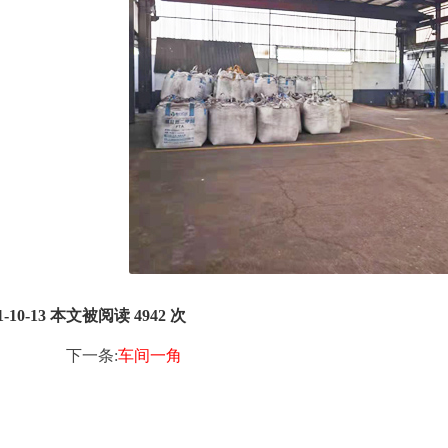
-10-13 本文被阅读 4942 次
下一条:
车间一角